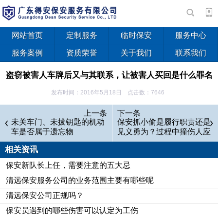
网站首页
定制服务
临时保安
服务中心
服务案例
资质荣誉
关于我们
联系我们
盗窃被害人车牌后又与其联系，让被害人买回是什么罪名
发布时间：2016年5月18日 点击数：7646
案例：
上一条
下一条
未关车门、未拔钥匙的机动
我是一名派驻派出所的保安员，平常辅警出勤。近期，派出
保安抓小偷是履行职责还是
车是否属于遗忘物
见义勇为？过程中撞伤人应
所在辖区抓获了一名正在盗窃车牌的犯罪嫌疑人李某。经审问，
由谁来承担责任
李某为获取非法利益，在本市不同地点经过踩点，盗撬无人看管
相关资讯
的汽车车牌。在盗撬汽车车牌后，在汽车上留下李某使用的手机
保安新队长上任，需要注意的五大忌
号码的纸条与车主联系，以此要挟车主以每副车牌200至500元
清远保安服务公司的业务范围主要有哪些呢
不等的价码，向其指定的卡号帐户汇入款项，在查收钱款到帐
清远保安公司正规吗？
后，再将被盗撬的车牌放于本市城区某处，电话告知车主人自己
保安员遇到的哪些伤害可以认定为工伤
将车牌取回，以此为作案手段。仅两个月时间，李某就盗取车牌