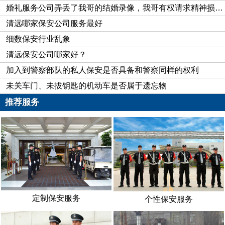
婚礼服务公司弄丢了我哥的结婚录像，我哥有权请求精神损害赔偿吗？
19副，敲诈10余次共计4100余元，敲诈未遂计5000余元。请
清远哪家保安公司服务最好
问，李某在盗窃他人车牌后又留下电话让被害人与其联系，趁机
细数保安行业乱象
索取他人钱财的行为构成何罪？
清远保安公司哪家好？
案例分析：
盗窃机动车号牌向车主索取钱财是目前多发的一类案件。汽
加入到警察部队的私人保安是否具备和警察同样的权利
车号牌本身价值并不大，此类案件不构成盗窃罪；犯罪嫌疑人盗
未关车门、未拔钥匙的机动车是否属于遗忘物
窃汽车号牌后向车主勒索钱财的数额也不大，一般涉及两种罪
推荐服务
名，一是敲诈勒索罪，二是盗窃国家机关证件罪，这两种罪名在
现今司法实践中都有选择过。本案例中对该一行为定性为敲诈勒
索罪较为恰当。
盗窃罪，是指以非法占有为目的，秘密窃取数额较大的公私
财物或者多次盗窃的行为。敲诈勒索罪，是指以非法占有为目
的，以对被害人实施威胁或者要挟的方法，强索公私财物，数额
较大的行为。盗窃国家机关证件罪是指盗窃国家机关的证件的行
定制保安服务
个性保安服务
为。
《刑法》第二百七十四条规定：“敲诈勒索公私财物，数额