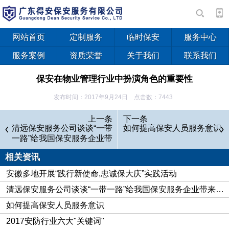
网站首页
定制服务
临时保安
服务中心
服务案例
资质荣誉
关于我们
联系我们
保安在物业管理行业中扮演角色的重要性
发布时间：2017年9月24日 点击数：7443
对今天的物业管理行业来说，保安所扮演的角色不可小看；
上一条
下一条
小区的安全依靠他们来维护，物管企业形象需要他们来塑造，消
清远保安服务公司谈谈“一带
如何提高保安人员服务意识
一路”给我国保安服务企业带
防和车辆停放需要他们去管理，每一项都重任在身；在保安频繁
来的商机
流动的背后，更多的需要我们去关注和了解保安这一特殊群体，
相关资讯
确实值得我们去思考。
安徽多地开展“践行新使命,忠诚保大庆”实践活动
清远保安服务公司谈谈“一带一路”给我国保安服务企业带来的商机
如何提高保安人员服务意识
2017安防行业六大"关键词"