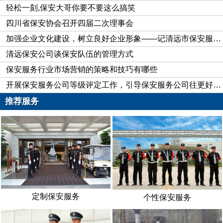
轻松一刻,保安大哥你要不要这么搞笑
四川省保安协会召开四届二次理事会
加强企业文化建设，树立良好企业形象——记清远市保安服务公司企业文化建设纪实
清远保安公司谈保安队伍的管理方式
保安服务行业市场营销的策略和技巧有哪些
开展保安服务公司等级评定工作，引导保安服务公司往更好的方向发展
保安的社会地位低、得不到应有的尊重
推荐服务
很多业主一提到保安，就会说：“保安，不就是看看大门，
站站岗”，在工作中时常碰到一些业主，对保安大呼小叫的，“保
安，你过来一下，”！根本没有把保安当回事，高兴的时候口气
软一点，带点笑容；心情不好的时候，觉得保安好欺负，轻者骂
人，重者打人。目前，整个社会对保安行业认识不够，保安的职
业地位还没有得到社会的关注；对年轻人来说还没有大的吸引
力，在同等的工作条件面前，大多数的人不愿意选择做保安；很
定制保安服务
个性保安服务
多的父母亲也不支持自己的孩子从事保安工作，不忍心看到自己
的孩子做保安而被别人歧视和嘲笑。很多的保安都曾经有过被业