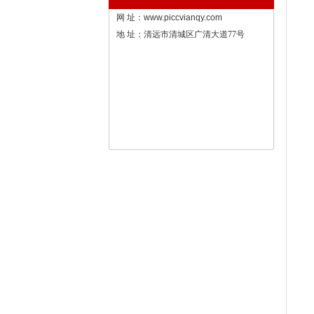
网 址：
www.piccvianqy.com
地 址：清远市清城区广清大道77号